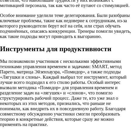
отметили, что наибольшие трудности у них возникают с
мотивацией персонала, так как часто её путают со стимуляцией.
Особое внимание уделили теме делегирования. Были разобраны
ключевые проблемы, такие как недоверие к сотрудникам, из-за
которого руководители берут всё на себя, или страх обучать
подчинённых, опасаясь конкуренции. Тренеры помогли увидеть,
как такие подходы могут приводить к выгоранию.
Инструменты для продуктивности
Мы познакомили участников с несколькими эффективными
техниками управления временем и задачами: SMART, метод
Парето, матрица Эйзенхауэра, «Помидор», а также подходы
«Лягушки и слоны». Каждый выбрал тот инструмент, который
лучше всего подходил к его стилю работы. Особый интерес
вызвали методика «Помидор» для управления временем и
разделение задач на «лягушек» и «слонов», что помогло
структурировать рабочий процесс. Даже те, кто уже знал о
некоторых из этих методов, признались, что раньше не
понимали, как внедрить их в повседневную работу. Благодаря
совместному обсуждению участники смогли преобразовать
теорию в конкретные действия, которые сразу же можно
применять на практике.