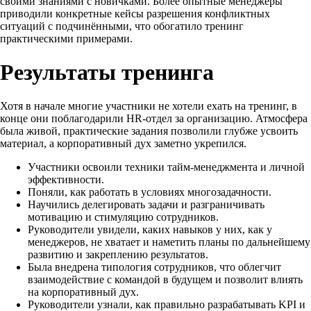
своими знаниями с новичками. Более опытные менеджеры
приводили конкретные кейсы разрешения конфликтных
ситуаций с подчинёнными, что обогатило тренинг
практическими примерами.
Результаты тренинга
Хотя в начале многие участники не хотели ехать на тренинг, в
конце они поблагодарили HR-отдел за организацию. Атмосфера
была живой, практические задания позволили глубже усвоить
материал, а корпоративный дух заметно укрепился.
Участники освоили техники тайм-менеджмента и личной
эффективности.
Поняли, как работать в условиях многозадачности.
Научились делегировать задачи и разграничивать
мотивацию и стимуляцию сотрудников.
Руководители увидели, каких навыков у них, как у
менеджеров, не хватает и наметить планы по дальнейшему
развитию и закреплению результатов.
Была внедрена типология сотрудников, что облегчит
взаимодействие с командой в будущем и позволит влиять
на корпоративный дух.
Руководители узнали, как правильно разрабатывать KPI и