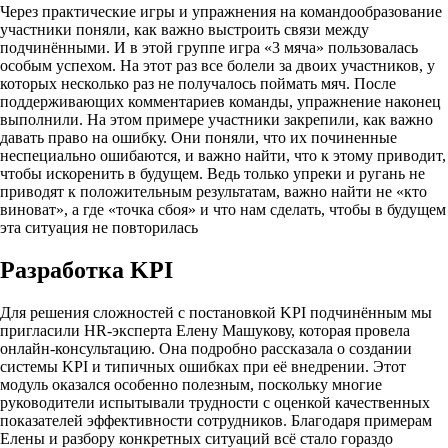
Через практические игры и упражнения на командообразование
участники поняли, как важно выстроить связи между
подчинёнными. И в этой группе игра «3 мяча» пользовалась
особым успехом. На этот раз все болели за двоих участников, у
которых несколько раз не получалось поймать мяч. После
поддерживающих комментариев команды, упражнение наконец
выполнили. На этом примере участники закрепили, как важно
давать право на ошибку. Они поняли, что их починенные
неспециально ошибаются, и важно найти, что к этому приводит,
чтобы искоренить в будущем. Ведь только упреки и ругань не
приводят к положительным результатам, важно найти не «кто
виноват», а где «точка сбоя» и что нам сделать, чтобы в будущем
эта ситуация не повторилась
Разработка
KPI
Для решения сложностей с постановкой KPI подчинённым мы
пригласили HR-эксперта Елену Машукову, которая провела
онлайн-консультацию. Она подробно рассказала о создании
системы KPI и типичных ошибках при её внедрении. Этот
модуль оказался особенно полезным, поскольку многие
руководители испытывали трудности с оценкой качественных
показателей эффективности сотрудников. Благодаря примерам
Елены и разбору конкретных ситуаций всё стало гораздо