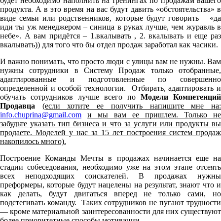
будет необходимо наполнить на тренингах по продажам вашего
продукта. А в это время на вас будут давить «обстоятельства» в
виде семьи или родственников, которые будут говорить – «да
иди ты уж менеджером – синица в руках лучше, чем журавль в
небе». А вам придётся – 1.вкалывать , 2. вкалывать и еще раз
вкалывать)) для того что бы отдел продаж заработал как часики.
И важно понимать, что просто люди с улицы вам не нужны. Вам
нужны сотрудники в Систему Продаж только отобранные,
адаптированные и подготовленные по совершенно
определенной и особой технологии. Отбирать, адаптировать и
обучать сотрудников лучше всего по
Модели Компетенций
Продавца
(если хотите ее получить напишите мне на
info.chuprina@gmail.com
и мы вам ее пришлем. Только не
забудьте указать тип бизнеса и что за услуги или продукты вы
продаете. Моделей у нас за 15 лет построения систем продаж
накопилось много).
Построение Команды Мечты в продажах начинается еще на
стадии собеседования, необходимо уже на этом этапе отсеять
всех неподходящих соискателей. В продажах нужны
преформеры, которые будут нацелены на результат, знают что и
как делать, будут двигаться вперед не только сами, но
подстегивать команду. Таких сотрудников не пугают трудности
— кроме материальной заинтересованности для них существуют
более приоритетные способы мотивации.