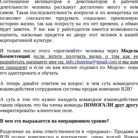
Соотношение мотиваторов и демотиваторов в рабочей
деятельности человека расскажут достаточно много о нем
самом. Такая последовательность вопросов и их конкретика не
позволяет соискателю придумать социально приемлемую
историю жизни, так как попросту на это нет времени, а обман
будет заметен. У вас как у работодателя имеется возможность
оценить, насколько придется ко двору этот человек в вашей
корпоративной культуре.
И только после этого «прогоняйте» человека через
Модель
Компетенций
(
если хотите получить видео о том как ее
разработать напишите мне на:
info.chuprina@gmail.com
и мы ва
ее пришлем)
и если он вам вполне подошел по Модели– пор
его адаптировать и обучать.
А теперь давайте ответим на вопрос: в чем суть командного
взаимодействия сотрудников системы продаж компании B2B?
А суть в том что нужно наладить командное взаимодействие
таким образом, что бы члены команды
ПОМОГАЛИ друг другу
«
маркетировать» клиентское поле.
В чем это выражается на операционном уровне?
Разделение на зоны ответственности в «продажах». Продажи в
B2B подчас комплексны и контрактинг очень долгий. Важна