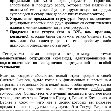
продажами
(до 30-ти видов документов, скриптов,
алгоритмов и процедур работ, которые при наличии в
полном объеме пункта 2 унифицируют искусство продаж
суперлюдей в обыденное дело обычных коммерсантов;
Управление продажами структуры
(через выполнение
регулярных простых процедур добиваться осуществления
планов с минимальными затратами ресурсов);
Продукты или услуги (это в
B
2
B
, как правило
комплекс),
которые были бы нужны рынку/клиенту (т. е
помогали бы клиенту решить его проблему либо
приносили определенную выгоду).
Сегодня мы с вами поговорим о втором модуле системы
компетентные сотрудники (команда), адаптированные и
подготовленные по совершенно определенной и особой
технологии.
Если вы создаете абсолютно новый отдел продаж в своей
Системе Бизнеса, будьте готовы к финансовым и временным
затратам, у вас должен быть некий запас, чтобы продержаться на
рынке до тех пор, пока вы не начнете получать
отдачу от
сотрудников
. Согласитесь что лучший продавец в системе пока
что вы, потому что вы Верите в Продукт, Верите в Компанию, и
Верите в Себя — чего нет в людях которых вы позовете
продавать ваши продукты или услуги. Эти Сосуды Веры вам