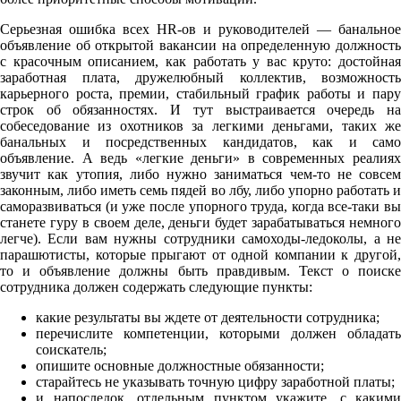
Серьезная ошибка всех HR-ов и руководителей — банальное
объявление об открытой вакансии на определенную должность
с красочным описанием, как работать у вас круто: достойная
заработная плата, дружелюбный коллектив, возможность
карьерного роста, премии, стабильный график работы и пару
строк об обязанностях. И тут выстраивается очередь на
собеседование из охотников за легкими деньгами, таких же
банальных и посредственных кандидатов, как и само
объявление. А ведь «легкие деньги» в современных реалиях
звучит как утопия, либо нужно заниматься чем-то не совсем
законным, либо иметь семь пядей во лбу, либо упорно работать и
саморазвиваться (и уже после упорного труда, когда все-таки вы
станете гуру в своем деле, деньги будет зарабатываться немного
легче). Если вам нужны сотрудники самоходы-ледоколы, а не
парашютисты, которые прыгают от одной компании к другой,
то и объявление должны быть правдивым. Текст о поиске
сотрудника должен содержать следующие пункты:
какие результаты вы ждете от деятельности сотрудника;
перечислите компетенции, которыми должен обладать
соискатель;
опишите основные должностные обязанности;
старайтесь не указывать точную цифру заработной платы;
и напоследок, отдельным пунктом укажите, с какими